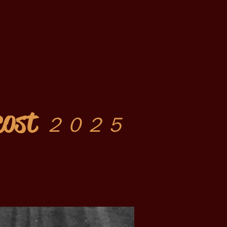
cost
２０２５