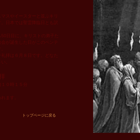
スマスやイースターと並ぶキリ
す。日本では聖霊降臨日とも訳
50日目に、キリストの弟子た
教会が誕生した日がこのペンテ
す。
テ礼拝は６月８日です。どなた
さい。
拝
前１０時１５分
われます。
トップページに戻る