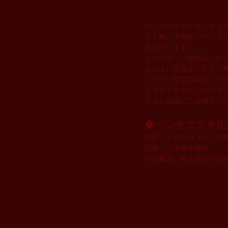
ペンテコステとは、クリ
スト教三大祝祭の一つで
されています。
イースター（復活日）から
ちの上に聖霊がくだり、
コステ（聖霊降臨日）で
​２０２５年のペンテコス
でもご自由にご出席くだ
◆ペンテコステ礼
日時：６月８日（日）午
説教：小堀康彦牧師
※聖餐式、転入会式が行