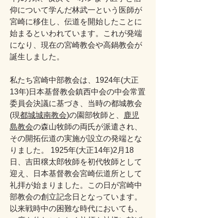
仰について学んだ林武一という医師が
宮崎に移住し、伝道を開始したことに
始まるといわれています。これが発端
になり、現在の宮崎教会や高鍋教会が
誕生しました。
私たち宮崎中部教会は、1924年(大正
13年)日本基督教会鎮西中会の中会常置
委員会決議に基づき、当時の都城教会
(現
都城城南教会
)の園部牧師と、
鹿児
島教会
の森山牧師の両氏が派遣され、
その開拓伝道の実施が設立の発端とな
りました。 1925年(大正14年)2月18
日、吉田穣太郎牧師を初代牧師として
迎え、日本基督教会宮崎伝道所として
礼拝が始まりました。この日が宮崎中
部教会の創立記念日となっています。
以来戦時中の困難な時代においても、