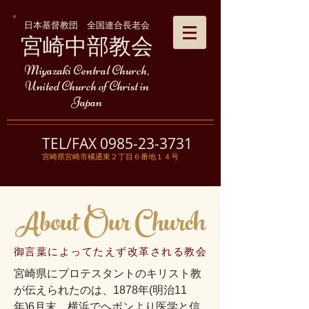
日本基督教団 全国連合長老会
​宮崎中部教会
Miyazaki Central Church,
United Church of Christ in
Japan
TEL/FAX
0985-23-3731
宮崎県宮崎市橘通東２丁目６番地１４号
About Our Church
御言葉によってたえず改革される教会
宮崎県にプロテスタントのキリスト教
が伝えられたのは、1878年(明治11
年)6月末、横浜でヘボンより医学と信