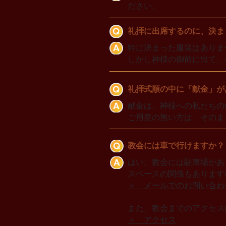
ださい。
礼拝に
出席するのに、決ま
特に決まった服装はありま
しかし神様の御前に出て、
礼拝式順の中に「献金」が
献金は、神様への私たちの
ご用意の無い方は、そのま
教会には車で行けますか？
はい。教会には駐車場があ
スペースの関係もあります
​＞ メールでのお問い合わ
また、​教会までのアクセ
＞ アクセス