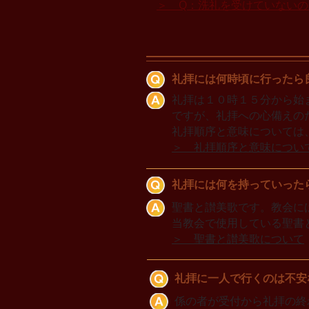
＞ Q：洗礼を受けていない
礼拝には何時頃に行ったら
礼拝は１０時１５分から始
ですが、礼拝への心備えの
礼拝順序と意味については
​＞ 礼拝順序と意味につい
礼拝には何を持っていった
聖書と讃美歌です。教会に
​当教会で使用している聖書
＞ 聖書と讃美歌について
礼拝に一人で行くのは不安
係の者が受付から礼拝の終