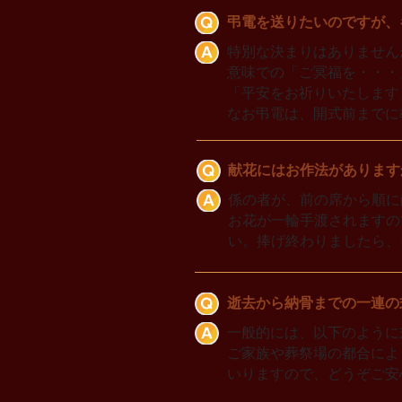
弔電を送りたいのですが、
特別な決まりはありません
意味での「ご冥福を・・・
「平安をお祈りいたします
なお弔電は、開式前までに
献花にはお作法があります
係の者が、前の席から順に
お花が一輪手渡されますの
い。捧げ終わりましたら、
逝去から納骨までの一連の
一般的には、以下のように
ご家族や葬祭場の都合によ
いりますので、どうぞご安