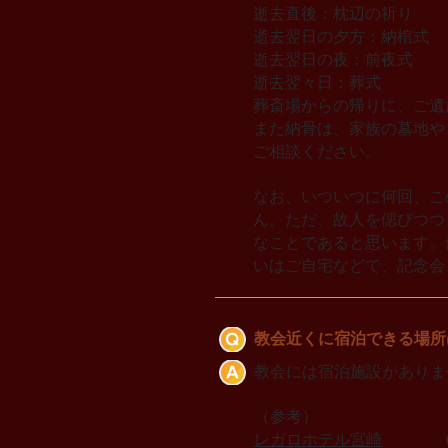
逝去直後：枕辺の祈り
逝去翌日の夕方：納棺式
逝去翌日の夜：前夜式
逝去翌々日：葬式
葬斎場からの帰りに、ご遺
また納骨は、家族の墓地や
ご相談ください。
なお、いついつに何回、こ
ん。ただ、故人を偲びつつ
なことであると思います。
いはご自宅などで、記念会
教会近くに宿泊できる場所
教会には宿泊施設がありま
（参考）
レガロホテル宮崎
(098