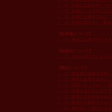
＞ Q：礼拝には何を持って
＞ Q：礼拝に一人で行くの
＞ Q：礼拝に出席するのに
＞ Q：礼拝式順の中に「献
【駐車場について】
＞ Q：教会には車で行けます
​【結婚式について】
＞ Q：洗礼を受けていない
【葬式について】
＞ Q：御香典の表書きは何
＞ Q：葬式に出席するのに
＞ Q：供花（きょうか）、
＞ Q：弔電を送りたいので
＞ Q：献花にはお作法があり
＞ Q：逝去から納骨までの
＞ Q：教会近くに宿泊でき