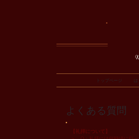
M
トップページ
は
よくある質問
【礼拝について】
＞ Q：礼拝には何時頃に行